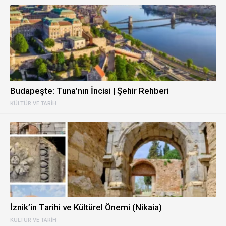
Budapeşte: Tuna’nın İncisi | Şehir Rehberi
KÜLTÜR VE TARIH
İznik’in Tarihi ve Kültürel Önemi (Nikaia)
KÜLTÜR VE TARIH