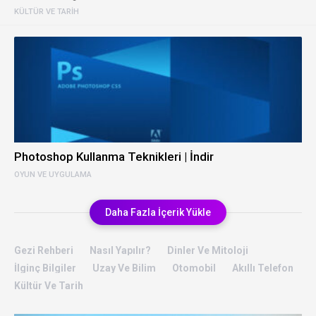
KÜLTÜR VE TARIH
Photoshop Kullanma Teknikleri | İndir
OYUN VE UYGULAMA
Daha Fazla İçerik Yükle
Gezi Rehberi
Nasıl Yapılır?
Dinler Ve Mitoloji
İlginç Bilgiler
Uzay Ve Bilim
Otomobil
Akıllı Telefon
Kültür Ve Tarih