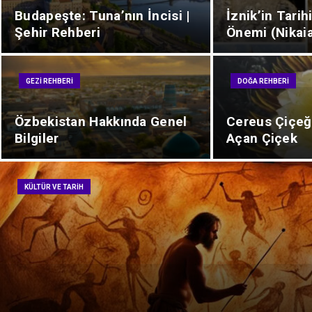
Budapeşte: Tuna’nın İncisi |
İznik’in Tarih
Şehir Rehberi
Önemi (Nikai
GEZI REHBERI
DOĞA REHBERI
Özbekistan Hakkında Genel
Cereus Çiçeği
Bilgiler
Açan Çiçek
KÜLTÜR VE TARIH