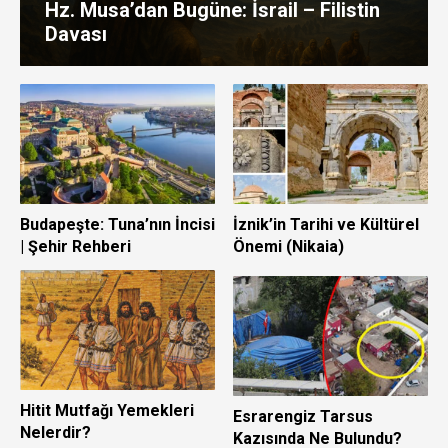
Hz. Musa’dan Bugüne: İsrail – Filistin
Davası
Budapeşte: Tuna’nın İncisi
İznik’in Tarihi ve Kültürel
| Şehir Rehberi
Önemi (Nikaia)
Hitit Mutfağı Yemekleri
Esrarengiz Tarsus
Nelerdir?
Kazısında Ne Bulundu?