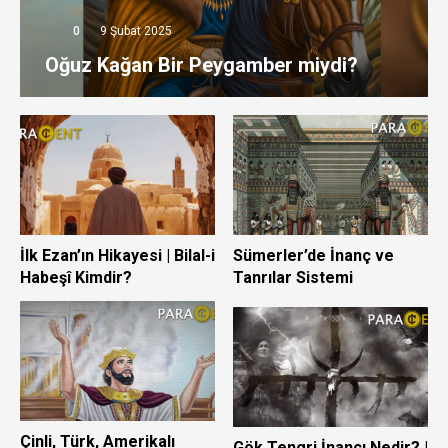
0
9 Şubat 2025
Oğuz Kağan Bir Peygamber miydi?
İlk Ezan’ın Hikayesi | Bilal-i
Sümerler’de İnanç ve
Habeşî Kimdir?
Tanrılar Sistemi
Çinli, Türk, Amerikalı
Gök Tengri İnancı Nedir? |