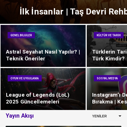
İlk İnsanlar | Taş Devri Reh
GENEL BILGILER
KÜLTÜR VE TARIH
Astral Seyahat Nasıl Yapılır? |
Türklerin Tarih
Teknik Öneriler
Türk Kimdir?
OYUN VE UYGULAMA
SOSYAL MEDYA
League of Legends (LoL)
Instagram’ı D
2025 Güncellemeleri
Bırakma | Ke
Yayın Akışı