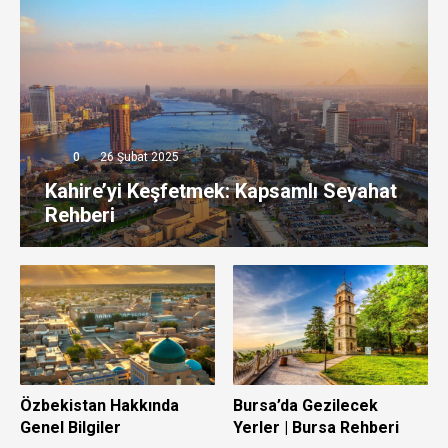
0
26 Şubat 2025
Kahire’yi Keşfetmek: Kapsamlı Seyahat
Rehberi
Özbekistan Hakkında
Bursa’da Gezilecek
Genel Bilgiler
Yerler | Bursa Rehberi