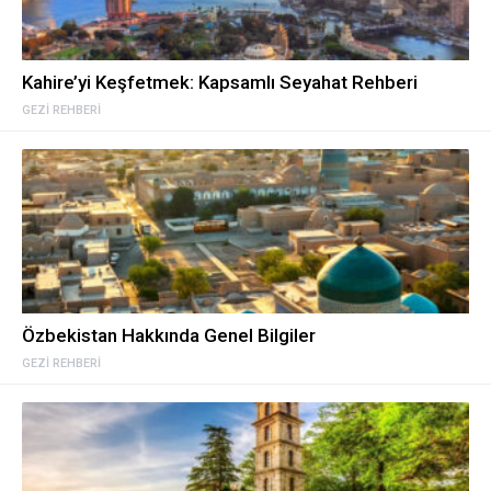
Kahire’yi Keşfetmek: Kapsamlı Seyahat Rehberi
GEZI REHBERI
Özbekistan Hakkında Genel Bilgiler
GEZI REHBERI