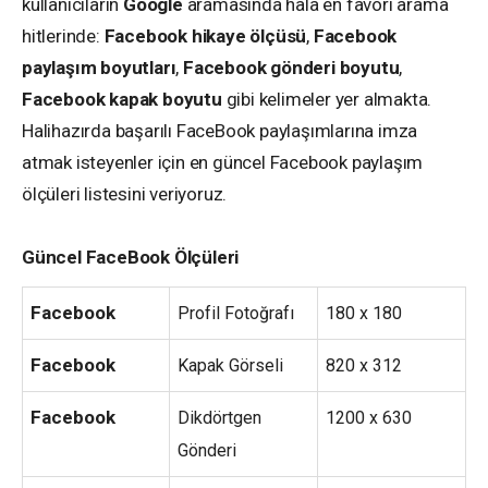
kullanıcıların
Google
aramasında hala en favori arama
hitlerinde:
Facebook hikaye ölçüsü
,
Facebook
paylaşım boyutları
,
Facebook gönderi boyutu
,
Facebook kapak boyutu
gibi kelimeler yer almakta.
Halihazırda başarılı FaceBook paylaşımlarına imza
atmak isteyenler için en güncel Facebook paylaşım
ölçüleri listesini veriyoruz.
Güncel FaceBook Ölçüleri
Facebook
Profil Fotoğrafı
180 x 180
Facebook
Kapak Görseli
820 x 312
Facebook
Dikdörtgen
1200 x 630
Gönderi