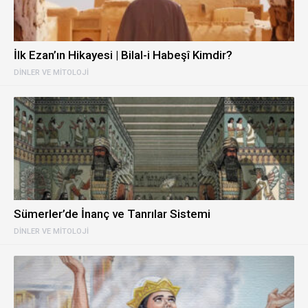
İlk Ezan’ın Hikayesi | Bilal-i Habeşî Kimdir?
DINLER VE MITOLOJI
Sümerler’de İnanç ve Tanrılar Sistemi
DINLER VE MITOLOJI