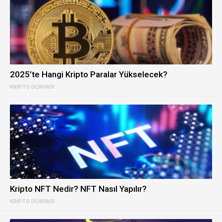
2025’te Hangi Kripto Paralar Yükselecek?
KRIPTO DÜNYASI
Kripto NFT Nedir? NFT Nasıl Yapılır?
KRIPTO DÜNYASI