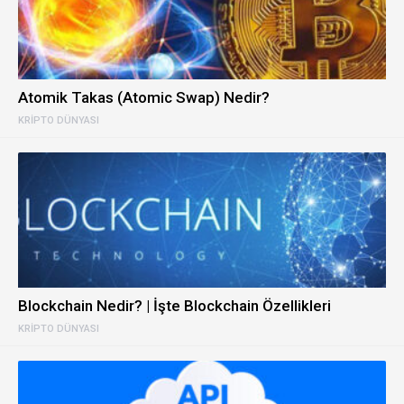
Atomik Takas (Atomic Swap) Nedir?
KRIPTO DÜNYASI
Blockchain Nedir? | İşte Blockchain Özellikleri
KRIPTO DÜNYASI