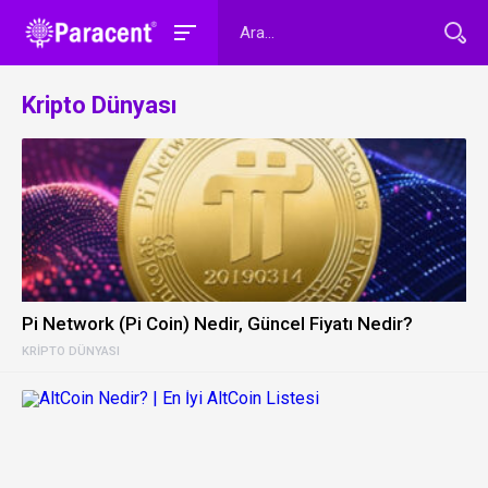
Kripto Dünyası
Pi Network (Pi Coin) Nedir, Güncel Fiyatı Nedir?
KRIPTO DÜNYASI