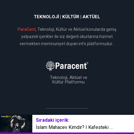
TEKNOLOJI | KÜLTÜR | AKTÜEL
ParaCent
, Teknoloji, Kültür ve Aktüel konularda geniş
yelpazeli içerikler ile siz değerli okurlarına hizmet
vermekten memnuniyet duyan info platformudur...
Teknoloji, Aktüel ve
Kültür Platformu
BirTema Ekibi Tarafından Üretilmiştir © 2019
Sıradaki içerik:
İslam Mahaçev Kimdir? | Kafesteki Dünya Starı