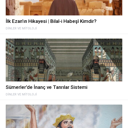
İlk Ezan’ın Hikayesi | Bilal-i Habeşî Kimdir?
DINLER VE MITOLOJI
Sümerler’de İnanç ve Tanrılar Sistemi
DINLER VE MITOLOJI