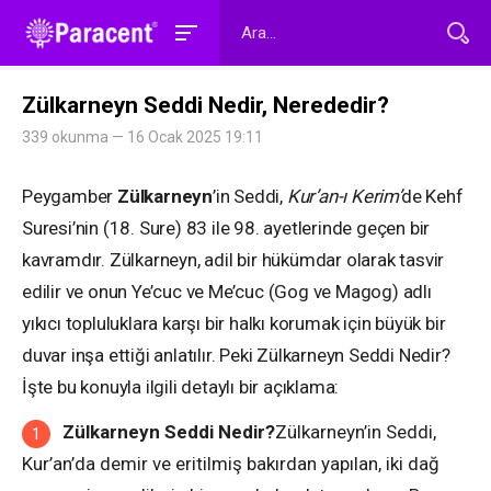
Zülkarneyn Seddi Nedir, Nerededir?
339 okunma — 16 Ocak 2025 19:11
Peygamber
Zülkarneyn
’in Seddi,
Kur’an-ı Kerim’
de Kehf
Suresi’nin (18. Sure) 83 ile 98. ayetlerinde geçen bir
kavramdır. Zülkarneyn, adil bir hükümdar olarak tasvir
edilir ve onun Ye’cuc ve Me’cuc (Gog ve Magog) adlı
yıkıcı topluluklara karşı bir halkı korumak için büyük bir
duvar inşa ettiği anlatılır. Peki Zülkarneyn Seddi Nedir?
İşte bu konuyla ilgili detaylı bir açıklama:
Zülkarneyn Seddi Nedir?
Zülkarneyn’in Seddi,
Kur’an’da demir ve eritilmiş bakırdan yapılan, iki dağ