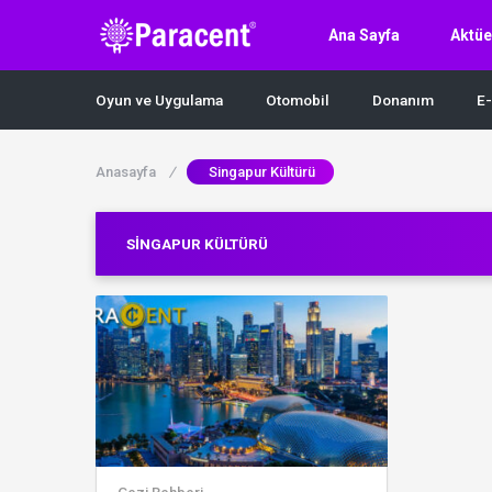
Ana Sayfa
Aktüe
Oyun ve Uygulama
Otomobil
Donanım
E-
Anasayfa
/
Singapur Kültürü
SINGAPUR KÜLTÜRÜ