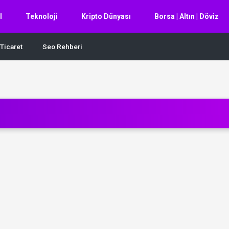
l
Teknoloji
Kripto Dünyası
Borsa | Altın | Döviz
Ticaret
Seo Rehberi