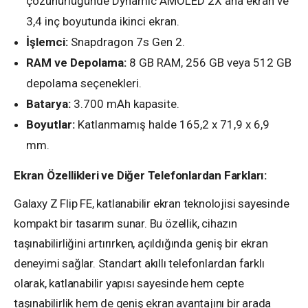
çözünürlüğünde Dynamic AMOLED 2X ana ekran ve
3,4 inç boyutunda ikinci ekran.
İşlemci:
Snapdragon 7s Gen 2.
RAM ve Depolama:
8 GB RAM, 256 GB veya 512 GB
depolama seçenekleri.
Batarya:
3.700 mAh kapasite.
Boyutlar:
Katlanmamış halde 165,2 x 71,9 x 6,9
mm.
Ekran Özellikleri ve Diğer Telefonlardan Farkları:
Galaxy Z Flip FE, katlanabilir ekran teknolojisi sayesinde
kompakt bir tasarım sunar. Bu özellik, cihazın
taşınabilirliğini artırırken, açıldığında geniş bir ekran
deneyimi sağlar. Standart akıllı telefonlardan farklı
olarak, katlanabilir yapısı sayesinde hem cepte
taşınabilirlik hem de geniş ekran avantajını bir arada