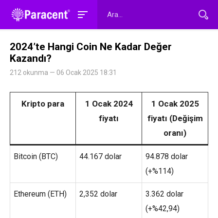
2024’te Hangi Coin Ne Kadar Değer
Kazandı?
212 okunma — 06 Ocak 2025 18:31
Kripto para
1 Ocak 2024
1 Ocak 2025
fiyatı
fiyatı (Değişim
oranı)
Bitcoin (BTC)
44.167 dolar
94.878 dolar
(+%114)
Ethereum (ETH)
2,352 dolar
3.362 dolar
(+%42,94)