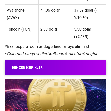
Avalanche
41,86 dolar
37,59 dolar (-
(AVAX)
%10,20)
Toncoin (TON)
2,33 dolar
5,58 dolar
(+%139)
*Bazı popüler coinler değerlendirmeye alınmıştır.
*
Coinmarketcap verileri kullanarak oluşturulmuştur.
BENZER İÇERIKLER