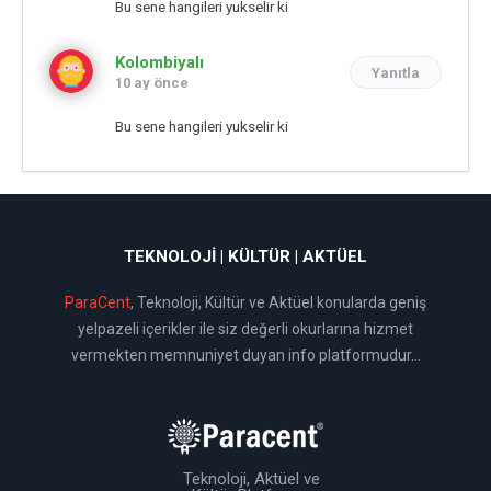
Bu sene hangileri yukselir ki
Kolombiyalı
Yanıtla
10 ay önce
Bu sene hangileri yukselir ki
TEKNOLOJI | KÜLTÜR | AKTÜEL
ParaCent
, Teknoloji, Kültür ve Aktüel konularda geniş
yelpazeli içerikler ile siz değerli okurlarına hizmet
vermekten memnuniyet duyan info platformudur...
Teknoloji, Aktüel ve