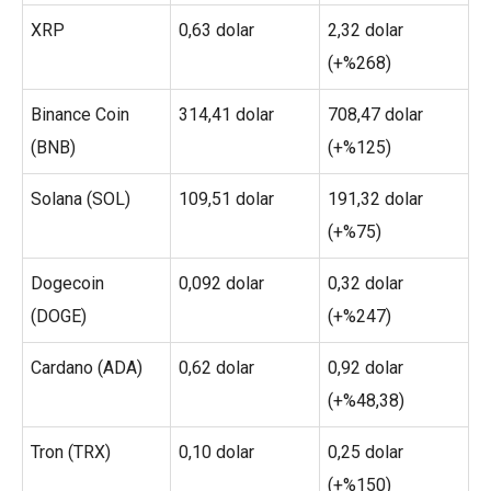
XRP
0,63 dolar
2,32 dolar
(+%268)
Binance Coin
314,41 dolar
708,47 dolar
(BNB)
(+%125)
Solana (SOL)
109,51 dolar
191,32 dolar
(+%75)
Dogecoin
0,092 dolar
0,32 dolar
(DOGE)
(+%247)
Cardano (ADA)
0,62 dolar
0,92 dolar
(+%48,38)
Tron (TRX)
0,10 dolar
0,25 dolar
(+%150)