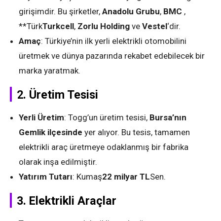
girişimdir. Bu şirketler,
Anadolu Grubu
,
BMC
,
**Türk
Turkcell
,
Zorlu Holding
ve
Vestel
‘dir.
Amaç
: Türkiye’nin ilk yerli elektrikli otomobilini
üretmek ve dünya pazarında rekabet edebilecek bir
marka yaratmak.
2.
Üretim Tesisi
Yerli Üretim
: Togg’un üretim tesisi,
Bursa’nın
Gemlik ilçesinde
yer alıyor. Bu tesis, tamamen
elektrikli araç üretmeye odaklanmış bir fabrika
olarak inşa edilmiştir.
Yatırım Tutarı
: Kumaş
22 milyar TL
Sen.
3.
Elektrikli Araçlar