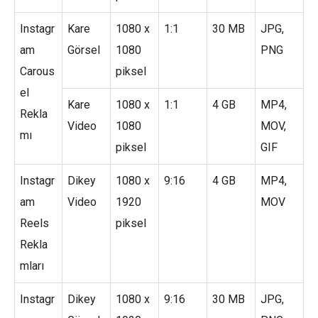
Instagr
Kare
1080 x
1:1
30 MB
JPG,
am
Görsel
1080
PNG
Carous
piksel
el
Kare
1080 x
1:1
4 GB
MP4,
Rekla
Video
1080
MOV,
mı
piksel
GIF
Instagr
Dikey
1080 x
9:16
4 GB
MP4,
am
Video
1920
MOV
Reels
piksel
Rekla
mları
Instagr
Dikey
1080 x
9:16
30 MB
JPG,