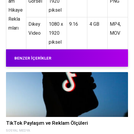
am
Görsel
1920
PNG
Hikaye
piksel
Rekla
Dikey
1080 x
9:16
4 GB
MP4,
mları
Video
1920
MOV
piksel
BENZER İÇERIKLER
TikTok Paylaşım ve Reklam Ölçüleri
SOSYAL MEDYA