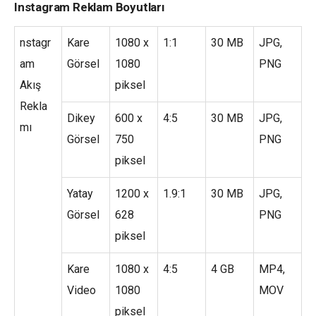
Instagram Reklam Boyutları
nstagr
Kare
1080 x
1:1
30 MB
JPG,
am
Görsel
1080
PNG
Akış
piksel
Rekla
Dikey
600 x
4:5
30 MB
JPG,
mı
Görsel
750
PNG
piksel
Yatay
1200 x
1.9:1
30 MB
JPG,
Görsel
628
PNG
piksel
Kare
1080 x
4:5
4 GB
MP4,
Video
1080
MOV
piksel