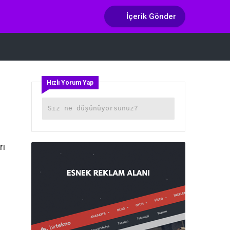
İçerik Gönder
Hızlı Yorum Yap
rı