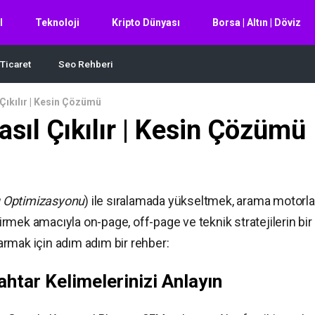
l
Teknoloji
Kripto Dünyası
Borsa | Altın | Döviz
Ticaret
Seo Rehberi
Çıkılır | Kesin Çözümü
asıl Çıkılır | Kesin Çözümü
 Optimizasyonu
) ile sıralamada yükseltmek, arama motorla
etirmek amacıyla on-page, off-page ve teknik stratejilerin bir
rmak için adım adım bir rehber:
ahtar Kelimelerinizi Anlayın