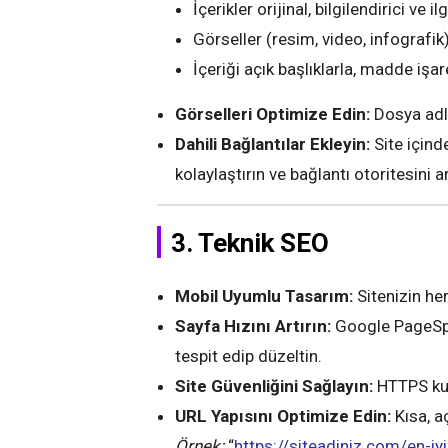
İçerikler orijinal, bilgilendirici ve il
Görseller (resim, video, infografik) 
İçeriği açık başlıklarla, madde işar
Görselleri Optimize Edin:
Dosya adlar
Dahili Bağlantılar Ekleyin:
Site içind
kolaylaştırın ve bağlantı otoritesini ar
3. Teknik SEO
Mobil Uyumlu Tasarım:
Sitenizin he
Sayfa Hızını Artırın:
Google PageSpee
tespit edip düzeltin.
Site Güvenliğini Sağlayın:
HTTPS kull
URL Yapısını Optimize Edin:
Kısa, aç
Örnek:
“
https://siteadiniz.com/en-iy