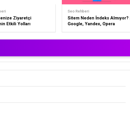
eri
Seo Rehberi
enize Ziyaretçi
Sitem Neden İndeks Almıyor? 
n Etkili Yolları
Google, Yandex, Opera