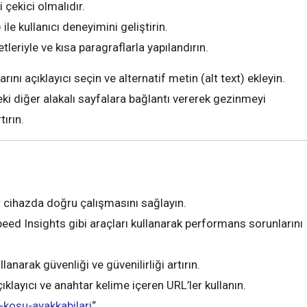
gi çekici olmalıdır.
ile kullanıcı deneyimini geliştirin.
etleriyle ve kısa paragraflarla yapılandırın.
ını açıklayıcı seçin ve alternatif metin (alt text) ekleyin.
eki diğer alakalı sayfalara bağlantı vererek gezinmeyi
tırın.
r cihazda doğru çalışmasını sağlayın.
d Insights gibi araçları kullanarak performans sorunlarını
anarak güvenliği ve güvenilirliği artırın.
ıklayıcı ve anahtar kelime içeren URL’ler kullanın.
i-kosu-ayakkabilari
“