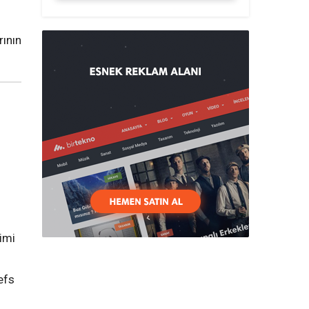
ının
imi
efs