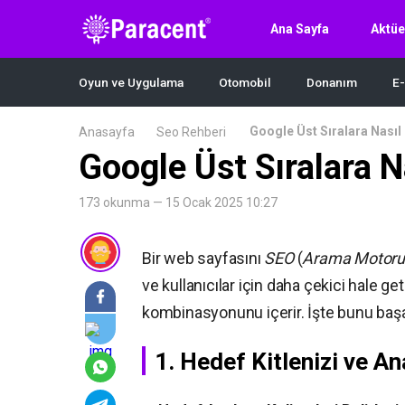
Ana Sayfa
Aktüe
Oyun ve Uygulama
Otomobil
Donanım
E-
Google Üst Sıralara Nasıl 
Anasayfa
Seo Rehberi
Google Üst Sıralara N
173 okunma — 15 Ocak 2025 10:27
Bir web sayfasını
SEO
(
Arama Motoru
ve kullanıcılar için daha çekici hale g
kombinasyonunu içerir. İşte bunu başa
1. Hedef Kitlenizi ve An