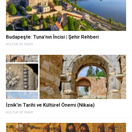
Budapeşte: Tuna’nın İncisi | Şehir Rehberi
KÜLTÜR VE TARIH
İznik’in Tarihi ve Kültürel Önemi (Nikaia)
KÜLTÜR VE TARIH