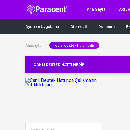
Ana Sayfa
Aktüe
Oyun ve Uygulama
Otomobil
Donanım
E-
Anasayfa
/
canlı destek hattı nedir
CANLI DESTEK HATTI NEDIR