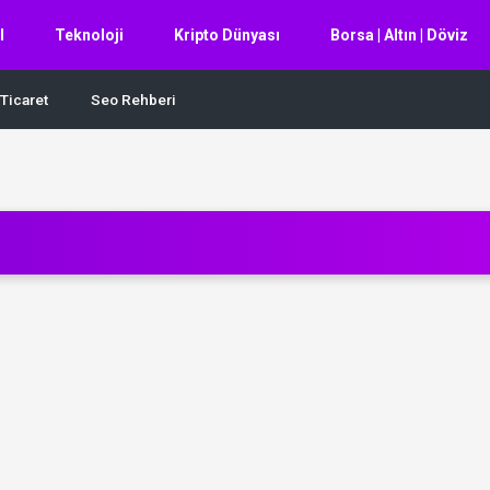
l
Teknoloji
Kripto Dünyası
Borsa | Altın | Döviz
Ticaret
Seo Rehberi