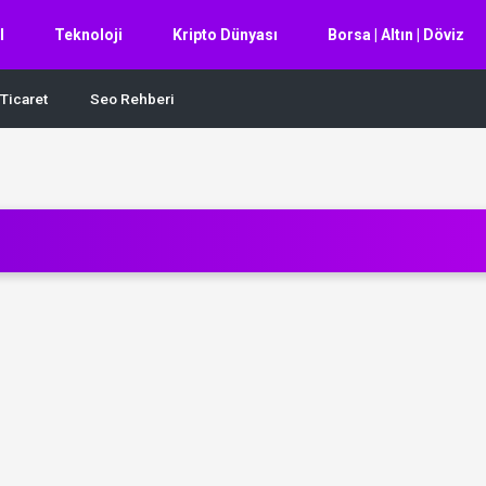
l
Teknoloji
Kripto Dünyası
Borsa | Altın | Döviz
Ticaret
Seo Rehberi