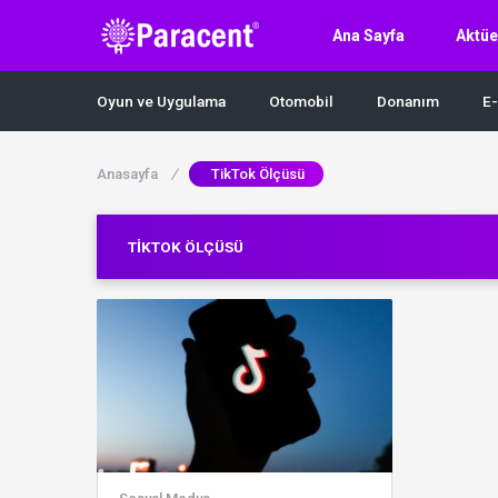
Ana Sayfa
Aktüe
Oyun ve Uygulama
Otomobil
Donanım
E-
Anasayfa
/
TikTok Ölçüsü
TIKTOK ÖLÇÜSÜ