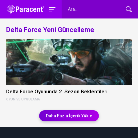
Delta Force Yeni Güncelleme
Delta Force Oyununda 2. Sezon Beklentileri
OYUN VE UYGULAMA
Daha Fazla İçerik Yükle