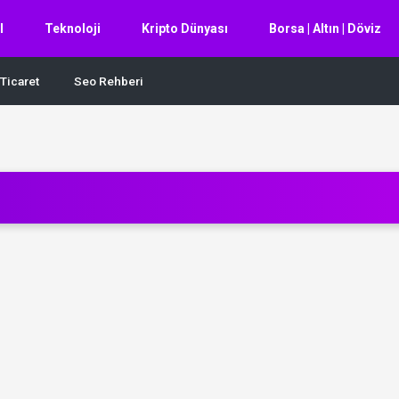
l
Teknoloji
Kripto Dünyası
Borsa | Altın | Döviz
Ticaret
Seo Rehberi