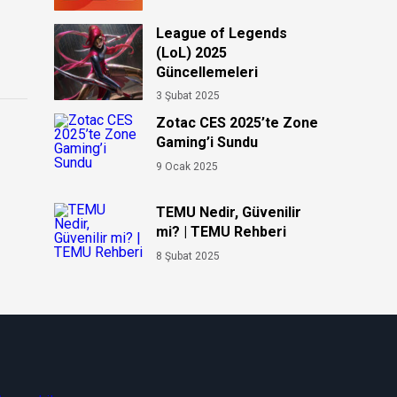
League of Legends
(LoL) 2025
Güncellemeleri
3 Şubat 2025
Zotac CES 2025’te Zone
Gaming’i Sundu
9 Ocak 2025
TEMU Nedir, Güvenilir
mi? | TEMU Rehberi
8 Şubat 2025