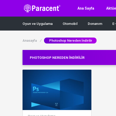
Ana Sayfa
Aktüe
Oyun ve Uygulama
Otomobil
Donanım
E-
Anasayfa
/
Photoshop Nereden İndirilir
PHOTOSHOP NEREDEN İNDIRILIR