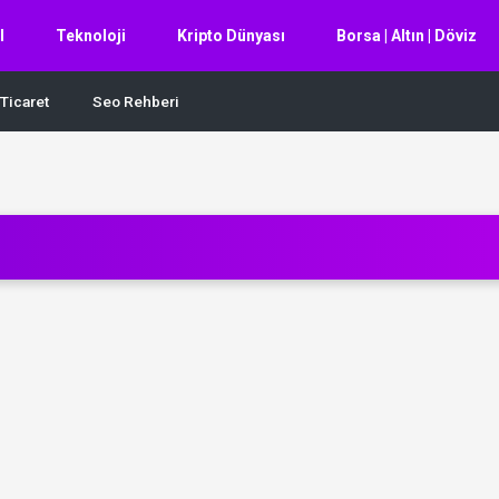
l
Teknoloji
Kripto Dünyası
Borsa | Altın | Döviz
Ticaret
Seo Rehberi