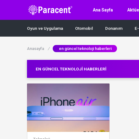
Ana Sayfa
Aktüe
Oyun ve Uygulama
Otomobil
Donanım
E-
Anasayfa
/
en güncel teknoloji haberleri
EN GÜNCEL TEKNOLOJI HABERLERI