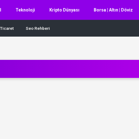
l
Teknoloji
Kripto Dünyası
Borsa | Altın | Döviz
Ticaret
Seo Rehberi