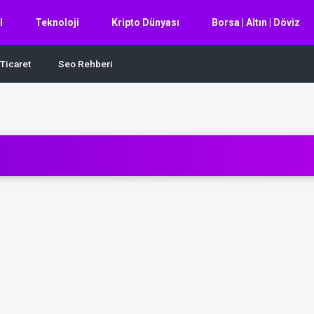
l
Teknoloji
Kripto Dünyası
Borsa | Altın | Döviz
Ticaret
Seo Rehberi