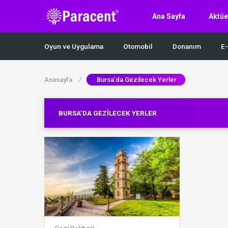
Ana Sayfa
Aktüe
Oyun ve Uygulama
Otomobil
Donanım
E-
Anasayfa
/
Bursa’da Gezilecek Yerler
BURSA’DA GEZILECEK YERLER